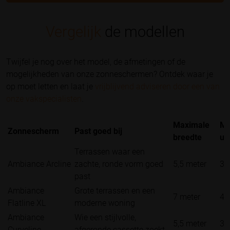
Vergelijk
de modellen
Twijfel je nog over het model, de afmetingen of de
mogelijkheden van onze zonneschermen? Ontdek waar je
op moet letten en laat je
vrijblijvend adviseren door een van
onze vakspecialisten
.
Maximale
Ma
Zonnescherm
Past goed bij
breedte
uit
Terrassen waar een
Ambiance Arcline
zachte, ronde vorm goed
5,5 meter
3 
past
Ambiance
Grote terrassen en een
7 meter
4 
Flatline XL
moderne woning
Ambiance
Wie een stijlvolle,
5,5 meter
3 
Curveline
afgeronde cassette zoekt