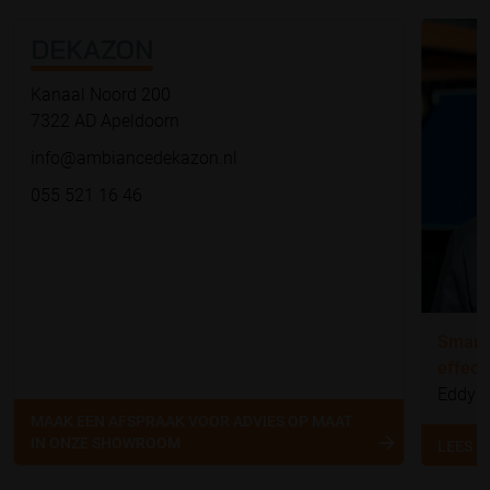
DEKAZON
Kanaal Noord 200
7322 AD Apeldoorn
info@ambiancedekazon.nl
055 521 16 46
Smart 
effect
Eddy H
MAAK EEN AFSPRAAK VOOR ADVIES OP MAAT
IN ONZE SHOWROOM
LEES 