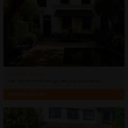
Ambiance Arcline
Met zijn halfronde design, een populaire keuze.
AMBIANCE ARCLINE