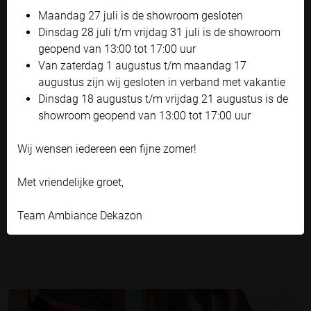
'Zelf instellen' kunt u uw voorkeuren wijzigen.
zonnescherm aan een uitbouw
te monteren. Doordat er vaak
Maandag 27 juli is de showroom gesloten
weinig stenen boven het deur- of raamkozijn waar het
Bekijk onze privacyverklaring
Dinsdag 28 juli t/m vrijdag 31 juli is de showroom
zonnescherm wordt bevestigd zit, bestaat de kans dat de
geopend van 13:00 tot 17:00 uur
Accepteren en doorgaan
muur op die plek niet sterk genoeg is.
Van zaterdag 1 augustus t/m maandag 17
Zelf instellen
augustus zijn wij gesloten in verband met vakantie
In dat geval maken we gebruik van zogenaamde verlengde
Dinsdag 18 augustus t/m vrijdag 21 augustus is de
kapsteunen. Deze steunen zorgen dat de kracht over meer
showroom geopend van 13:00 tot 17:00 uur
punten en een groter deel van de muur wordt verdeeld.
Hierdoor is het plaatsen van een zonnescherm aan een
Wij wensen iedereen een fijne zomer!
uitbouw vaak toch mogelijk.
Met vriendelijke groet,
De verlengde steunen wordt geleverd in dezelfde kleur als
het scherm, maar ook een afwijkende kleur zodat de steunen
Team Ambiance Dekazon
minder afsteken tegen de gevel is mogelijk.