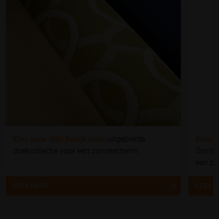
Kies jouw stijl! Bekijk onze
uitgebreide
Klaar 
doekcollectie voor een zonnescherm
Somfy 
een z
LEES MEER
LEES 