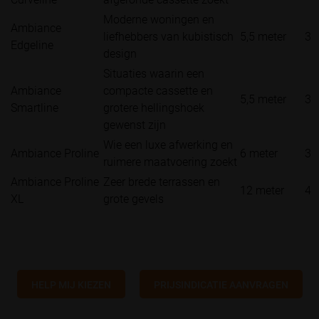
Moderne woningen en
Ambiance
liefhebbers van kubistisch
5,5 meter
3 
Edgeline
design
Situaties waarin een
Ambiance
compacte cassette en
5,5 meter
3 
Smartline
grotere hellingshoek
gewenst zijn
Wie een luxe afwerking en
Ambiance Proline
6 meter
3.
ruimere maatvoering zoekt
Ambiance Proline
Zeer brede terrassen en
12 meter
4 
XL
grote gevels
HELP MIJ KIEZEN
PRIJSINDICATIE AANVRAGEN