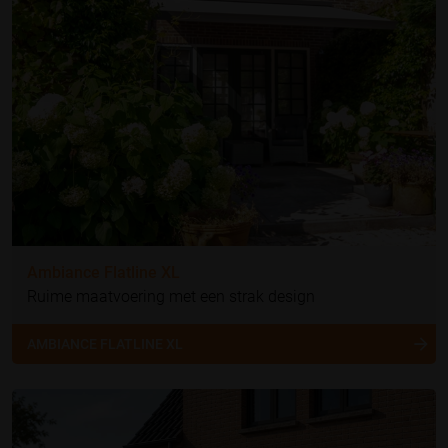
Ambiance Flatline XL
Ruime maatvoering met een strak design
AMBIANCE FLATLINE XL