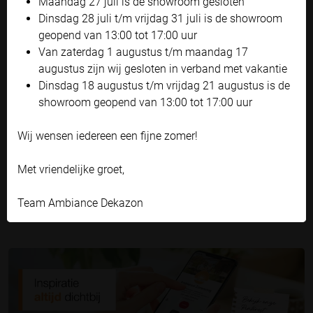
Maandag 27 juli is de showroom gesloten
Bekijk onze privacyverklaring
Dinsdag 28 juli t/m vrijdag 31 juli is de showroom
geopend van 13:00 tot 17:00 uur
Accepteren en doorgaan
Van zaterdag 1 augustus t/m maandag 17
Zoals je ziet zijn er genoeg verschillen tussen een
Zelf instellen
augustus zijn wij gesloten in verband met vakantie
knikarmscherm en een uitvalscherm. Ben je benieuwd naar
Dinsdag 18 augustus t/m vrijdag 21 augustus is de
de mogelijkheden die zonwering jouw woning het hele jaar
showroom geopend van 13:00 tot 17:00 uur
door kan bieden? Bekijk onze moodboards op
Pinterest
en
doe inspiratie op voor je eigen interieur. Heb je behoefte aan
Wij wensen iedereen een fijne zomer!
vrijblijvend advies van onze eigen Ambiance adviseurs?
Kom dan langs in een van onze
showrooms
!
Met vriendelijke groet,
Team Ambiance Dekazon
MAAK EEN AFSPRAAK