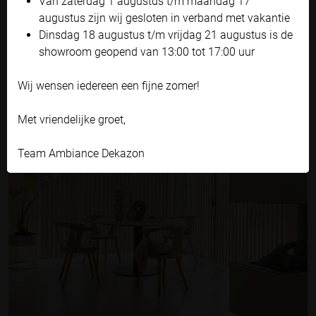
Van zaterdag 1 augustus t/m maandag 17
Zelf instellen
augustus zijn wij gesloten in verband met vakantie
Dinsdag 18 augustus t/m vrijdag 21 augustus is de
showroom geopend van 13:00 tot 17:00 uur
DUPLIGORDIJNEN
Wij wensen iedereen een fijne zomer!
Met vriendelijke groet,
Team Ambiance Dekazon