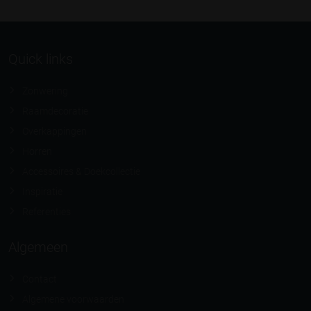
Quick links
Zonwering
Raamdecoratie
Overkappingen
Horren
Accessoires & Doekcollectie
Inspiratie
Referenties
Algemeen
Contact
Algemene voorwaarden