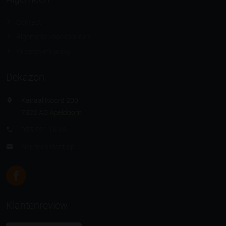
Contact
Algemene voorwaarden
Privacyverklaring
Dekazon
Kanaal Noord 200
7322 AD Apeldoorn
055 521 16 46
Neem contact op
Klantenreview