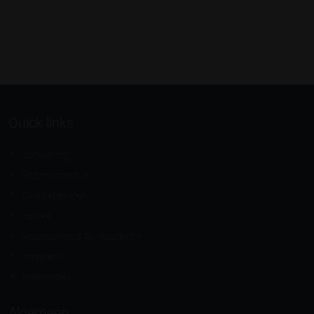
Quick links
Zonwering
Raamdecoratie
Overkappingen
Horren
Accessoires & Doekcollectie
Inspiratie
Referenties
Algemeen