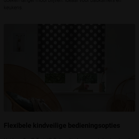
doeken langer mooi blijven. Ideaal voor badkamers en
keukens.
Flexibele kindveilige bedieningsopties