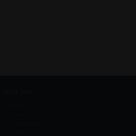
Quick links
Zonwering
Raamdecoratie
Overkappingen
Horren