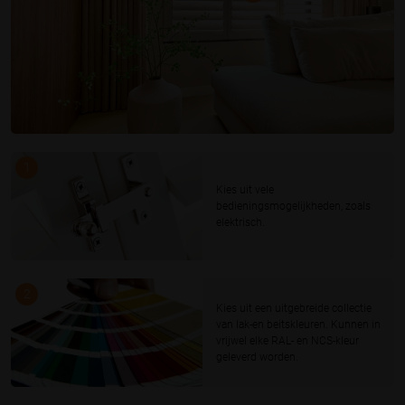
1
Kies uit vele
bedieningsmogelijkheden, zoals
elektrisch.
2
Kies uit een uitgebreide collectie
van lak-en beitskleuren. Kunnen in
vrijwel elke RAL- en NCS-kleur
geleverd worden.