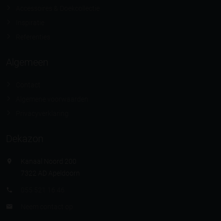
Accessoires & Doekcollectie
Inspiratie
Referenties
Algemeen
Contact
Algemene voorwaarden
Privacyverklaring
Dekazon
Kanaal Noord 200
7322 AD Apeldoorn
055 521 16 46
Neem contact op