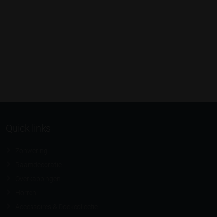
Quick links
Zonwering
Raamdecoratie
Overkappingen
Horren
Accessoires & Doekcollectie