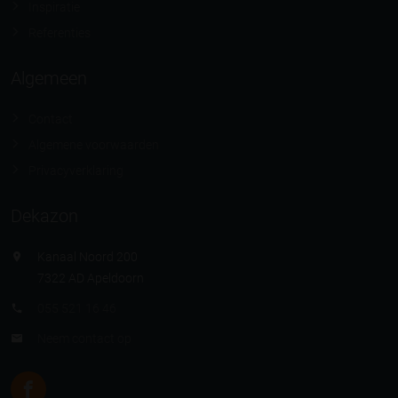
Inspiratie
Referenties
Algemeen
Contact
Algemene voorwaarden
Privacyverklaring
Dekazon
Kanaal Noord 200
7322 AD Apeldoorn
055 521 16 46
Neem contact op