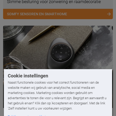
Slimme besturing voor zonwering en raamdecoratie
SOMFY SENSOREN EN SMARTHOME
Cookie instellingen
Naast functionele cookies voor het correct functioneren van de
website maken wij gebruik van analytische, social media en
marketing cookies. Marketing cookies worden gebruikt om
advertenties te tonen die voor u relevant zijn. Begrijpt en aanvaardt u
het gebruik ervan? Klik dan op 'Accepteren en doorgaan'. Met de link
'Zelf instellen' kunt u uw voorkeuren wijzigen.
Luxaflex® PowerView® Automation