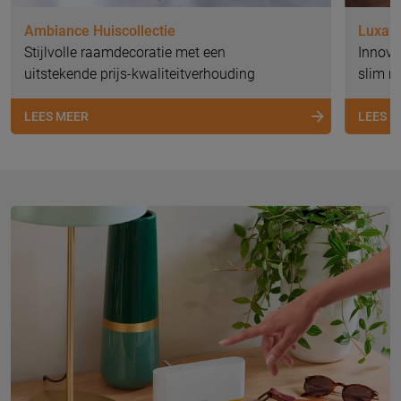
Ambiance Huiscollectie
Luxafl
Stijlvolle raamdecoratie met een
Innova
uitstekende prijs-kwaliteitverhouding
slim 
LEES MEER
LEES 