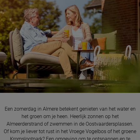
Een zomerdag in Almere betekent genieten van het water en
het groen om je heen. Heerlijk zonnen op het
Almeerderstrand of zwemmen in de Oostvaardersplassen.
Of kom je liever tot rust in het Vroege Vogelbos of het groene
Kromslootpark? Een omgeving om te ontspannen en te