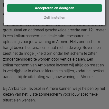
meest geschikt voor een huis in
Accepteren en doorgaan
Almere?
Zelf instellen
Hier kunnen we kort over zijn - een knikarmscherm. Met een
grote uitval en optioneel geschakelde breedte van 12+ meter
is een knikarmscherm de ideale ruimtebesparende
oplossing voor jouw woning in Almere. Het zonnescherm
hangt boven het terras en staat niet in de weg. Bovendien
biedt het de mogelijkheid om onder het scherm te zitten
zonder gehinderd te worden door verticale palen. Een
knikarmscherm van Ambiance leveren wij altijd op maat en
is verkrijgbaar in diverse kleuren en stijlen, zodat het perfect
aansluit bij de uitstraling van jouw woning in Almere.
Bij Ambiance Flevosol in Almere kunnen we je helpen bij het
kiezen van het juiste zonnescherm voor jouw specifieke
situatie en wensen.