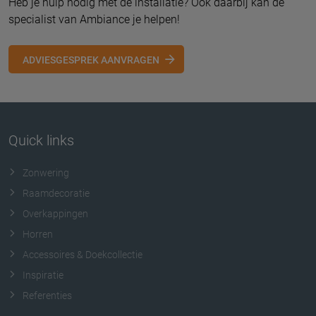
Heb je hulp nodig met de installatie? Ook daarbij kan de
specialist van Ambiance je helpen!
ADVIESGESPREK AANVRAGEN
Quick links
Zonwering
Raamdecoratie
Overkappingen
Horren
Accessoires & Doekcollectie
Inspiratie
Referenties