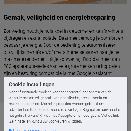
Gemak, veiligheid en energiebesparing
Zonwering houdt je huis koel in de zomer en kan 's winters
bijdragen en extra isolatie. Daarmee verhoog je comfort en
bespaar je energie. Door de bediening te automatiseren
o.b.v. tijdschema's en/of met slimme sensoren haal je het
maximale rendement uit je zonwering. Doordat meer dan
280 apparatuur-series van vele grote merken te koppelen
zijn en besturing compatible is met Google Assistant,
Amazon Alexa en Apple HomeKit zijn de mogelijkheden
Cookie instellingen
praktisch grenzeloos!
Naast functionele cookies voor het correct functioneren van de
website maken wij gebruik van analytische, social media en
marketing cookies. Marketing cookies worden gebruikt om
advertenties te tonen die voor u relevant zijn. Begrijpt en aanvaardt u
het gebruik ervan? Klik dan op 'Accepteren en doorgaan'. Met de link
'Zelf instellen' kunt u uw voorkeuren wijzigen.
Bekijk onze privacyverklaring