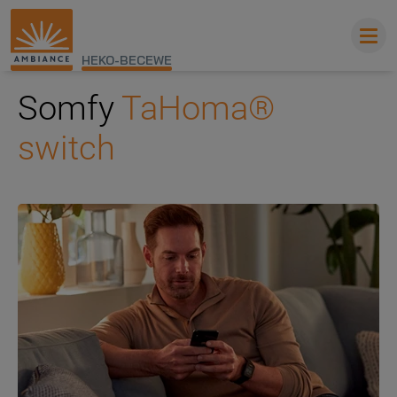
HEKO-BECEWE
Somfy
TaHoma®
switch