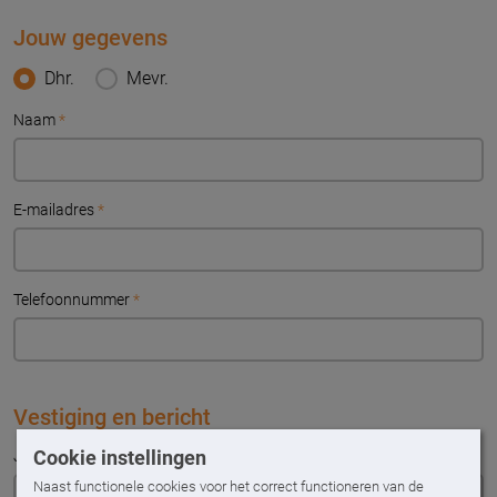
Jouw gegevens
Dhr.
Mevr.
Naam
*
E-mailadres
*
Telefoonnummer
*
Vestiging en bericht
Cookie instellingen
Jouw bericht
*
Naast functionele cookies voor het correct functioneren van de