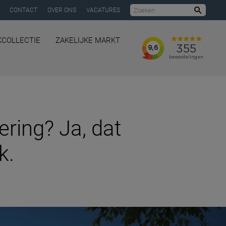
CONTACT
OVER ONS
VACATURES
Zoeke
KCOLLECTIE
ZAKELIJKE MARKT
ring? Ja, dat
k.