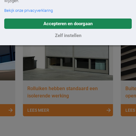
wijzigen.
Bekijk onze privacyverklaring
Accepteren en doorgaan
Zelf instellen
Rolluiken hebben standaard een
Buit
isolerende werking
open
LEES MEER
LEES