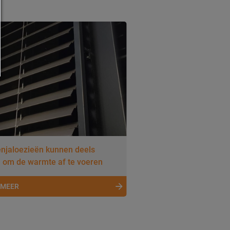
enjaloezieën kunnen deels
 om de warmte af te voeren
 MEER