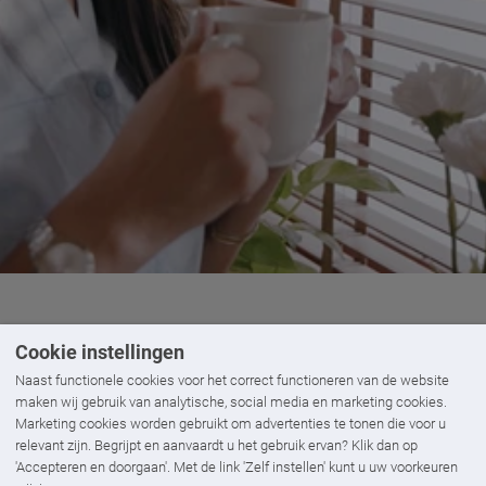
Cookie instellingen
Naast functionele cookies voor het correct functioneren van de website
maken wij gebruik van analytische, social media en marketing cookies.
Marketing cookies worden gebruikt om advertenties te tonen die voor u
relevant zijn. Begrijpt en aanvaardt u het gebruik ervan? Klik dan op
uitenzonwering
voor extra isolat
'Accepteren en doorgaan'. Met de link 'Zelf instellen' kunt u uw voorkeuren