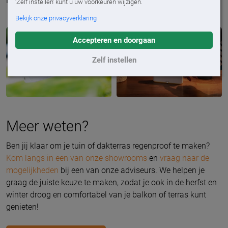
Homekit en Alexa. Ideaal voor de gadget liefhebber!
'Zelf instellen' kunt u uw voorkeuren wijzigen.
Bekijk onze privacyverklaring
Accepteren en doorgaan
Zelf instellen
Meer weten?
Ben jij klaar om je tuin of dakterras regenproof te maken?
Kom langs in een van onze showrooms
en
vraag naar de
mogelijkheden
bij een van onze adviseurs. We helpen je
graag de juiste keuze te maken, zodat je ook in de herfst en
winter droog en comfortabel van je balkon of terras kunt
genieten!