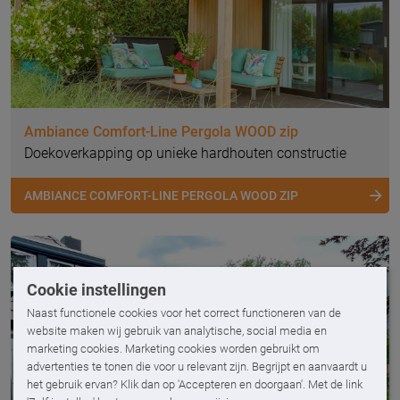
Ambiance Comfort-Line Pergola WOOD zip
Doekoverkapping op unieke hardhouten constructie
AMBIANCE COMFORT-LINE PERGOLA WOOD ZIP
Cookie instellingen
Naast functionele cookies voor het correct functioneren van de
website maken wij gebruik van analytische, social media en
marketing cookies. Marketing cookies worden gebruikt om
advertenties te tonen die voor u relevant zijn. Begrijpt en aanvaardt u
het gebruik ervan? Klik dan op 'Accepteren en doorgaan'. Met de link