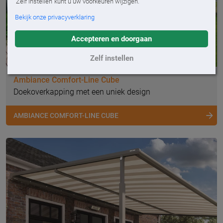
'Zelf instellen' kunt u uw voorkeuren wijzigen.
Bekijk onze privacyverklaring
Accepteren en doorgaan
Zelf instellen
Ambiance Comfort-Line Cube
Doekoverkapping met een uniek design
AMBIANCE COMFORT-LINE CUBE