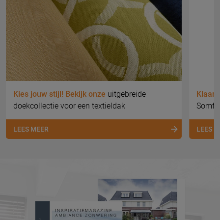
Kies jouw stijl! Bekijk onze
uitgebreide
Klaar 
doekcollectie voor een textieldak
Somfy 
LEES MEER
LEES 