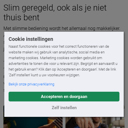
Slim geregeld, ook als je niet
thuis bent
Met slimme bediening wordt het allemaal nog makkelijker.
Automatische zonwering, bijvoorbeeld via een smart-home
Cookie instellingen
systeem zoals
Somfy TaHoma
, opent en sluit precies op het
Naast functionele cookies voor het correct functioneren van de
juiste moment.
website maken wij gebruik van analytische, social media en
marketing cookies. Marketing cookies worden gebruikt om
’s Ochtends open om het daglicht en de zon binnen te laten,
advertenties te tonen die voor u relevant zijn. Begrijpt en aanvaardt u
’s avonds dicht om de warmte vast te houden. Zelfs als je
het gebruik ervan? Klik dan op 'Accepteren en doorgaan'. Met de link
'Zelf instellen' kunt u uw voorkeuren wijzigen.
niet thuis bent. Zo haal je het maximale uit zonnewarmte en
verwarm je je huis zonder gas en stroom, simpelweg door
Bekijk onze privacyverklaring
slimmer om te gaan met wat er al is.
Accepteren en doorgaan
Zelf instellen