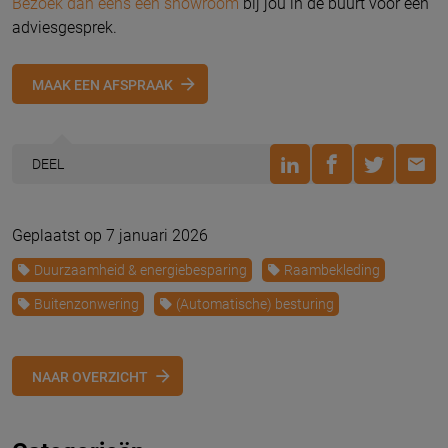
Bezoek dan eens een showroom
bij jou in de buurt voor een
adviesgesprek.
MAAK EEN AFSPRAAK
DEEL
Geplaatst op 7 januari 2026
Duurzaamheid & energiebesparing
Raambekleding
Buitenzonwering
(Automatische) besturing
NAAR OVERZICHT