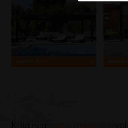
BRUSTOR B200 XL
BRUSTOR 
Krijg een
gratis magazine
vol 