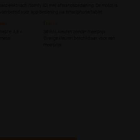
aard elektrisch (Somfy IO) met afstandsbediening. De motor is
oorbereid voor app-bediening via smartphone/tablet.
gen
Frame
iepte: 4,5 x
36 RAL kleuren zonder meerprijs.
 meter.
Overige kleuren beschikbaar voor een
meerprijs.