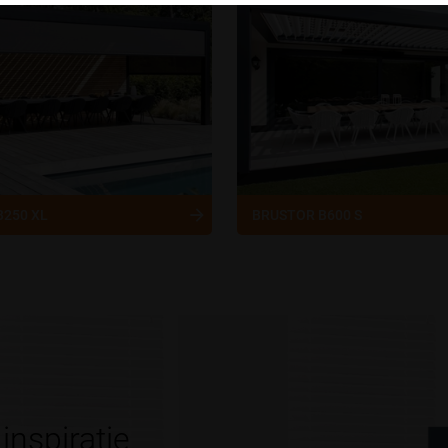
B250 XL
BRUSTOR B600 S
inspiratie