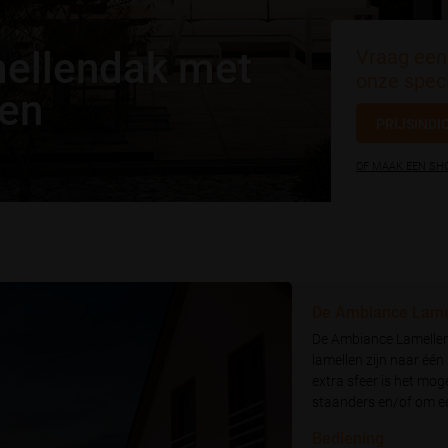
mellendak met
Vraag een 
onze speci
len
PRIJSINDI
OF MAAK EEN S
De Ambiance Lamel
De Ambiance Lamellend
lamellen zijn naar één
extra sfeer is het mog
staanders en/of om ee
Bediening