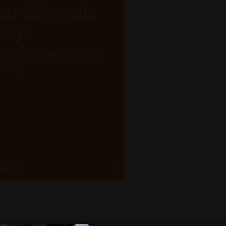
er informatie
dig?
 dan snel vrijblijvend contact
ons op!
 MEER