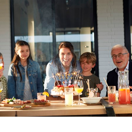
icatie aan
elke afmetingen daarbij horen.
te.
Cookie instellingen
Naast functionele cookies voor het correct functioneren van de website
maken wij gebruik van analytische, social media en marketing cookies.
Marketing cookies worden gebruikt om advertenties te tonen die voor u
relevant zijn. Begrijpt en aanvaardt u het gebruik ervan? Klik dan op
'Accepteren en doorgaan'. Met de link 'Zelf instellen' kunt u uw voorkeuren
Andere
lamellendak
opties