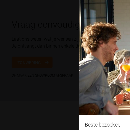
Vraag eenvoudig een prijsind
Laat ons weten wat je wensen zijn voor de zonwering en w
Je ontvangt dan binnen enkele dagen een indicatieve offer
ZONWERING
OF MAAK EEN SHOWROOM AFSPRAAK
Beste bezoeker,