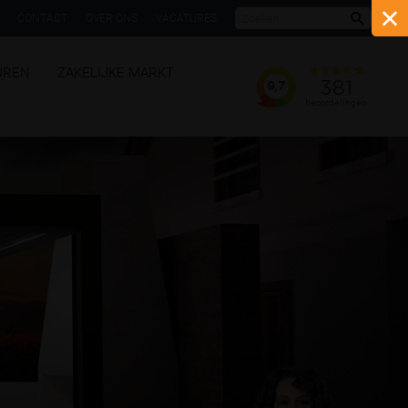
CONTACT
OVER ONS
VACATURES
Zoeke
UREN
ZAKELIJKE MARKT