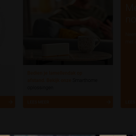
Me
no
Neem
met 
Bedien je lamellendak op
afstand. Bekijk onze
Smarthome
oplossingen
LEES MEER
LEES