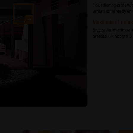
De bediening is stand
SmartHome ready en v
Maximale afmetin
Brezza Air: maximaal d
breedte: 6 x hoogte: 3