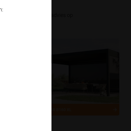
n:
nkamer. Kom langs voor advies op
n stijl.
EZZA
BRUSTOR B160 XL