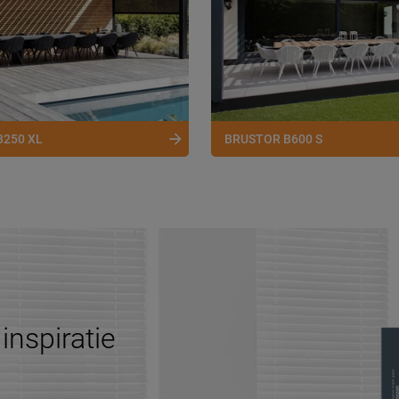
B250 XL
BRUSTOR B600 S
inspiratie