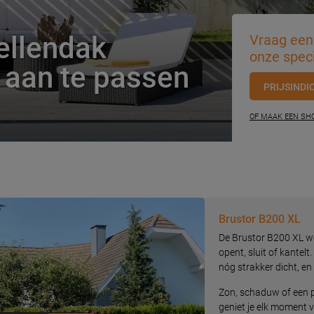
ellendak
Vraag een 
onze speci
 aan te passen
PRIJSINDI
OF MAAK EEN S
Brustor B200 XL
De Brustor B200 XL wer
opent, sluit of kantel
nóg strakker dicht, en 
Zon, schaduw of een p
geniet je elk moment v