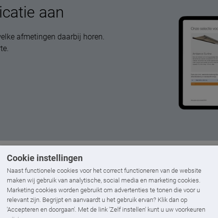
icatie aan
elke afmetingen daarbij horen.
te.
Cookie instellingen
Naast functionele cookies voor het correct functioneren van de website
maken wij gebruik van analytische, social media en marketing cookies.
Andere
lamellendak
opties
Marketing cookies worden gebruikt om advertenties te tonen die voor u
relevant zijn. Begrijpt en aanvaardt u het gebruik ervan? Klik dan op
'Accepteren en doorgaan'. Met de link 'Zelf instellen' kunt u uw voorkeuren
r je een tweede leefruimte buiten of verleng je jouw woo