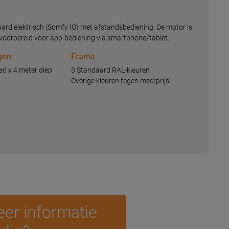
aard elektrisch (Somfy IO) met afstandsbediening. De motor is
oorbereid voor app-bediening via smartphone/tablet.
gen
Frame
d x 4 meter diep
3 Standaard RAL-kleuren
Overige kleuren tegen meerprijs
er informatie