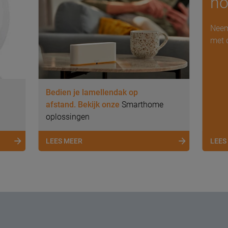
no
Neem
met 
Bedien je lamellendak op
afstand. Bekijk onze
Smarthome
oplossingen
LEES MEER
LEES