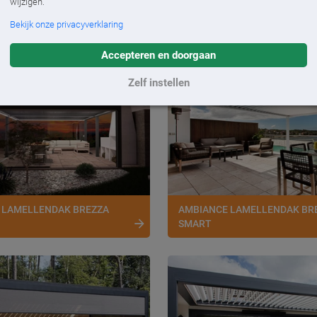
wijzigen.
 ben verzekerd van een overkapping die past bij jouw huis e
Bekijk onze privacyverklaring
Accepteren en doorgaan
Zelf instellen
 LAMELLENDAK BREZZA
AMBIANCE LAMELLENDAK BR
SMART