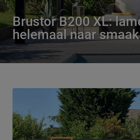
Brustor B200 XL: lam
helemaal naar smaak