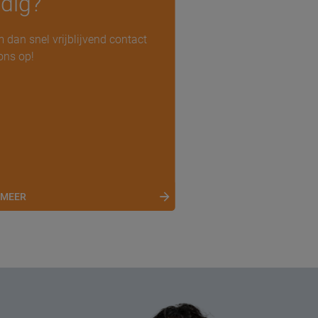
dig?
 dan snel vrijblijvend contact
ons op!
 MEER