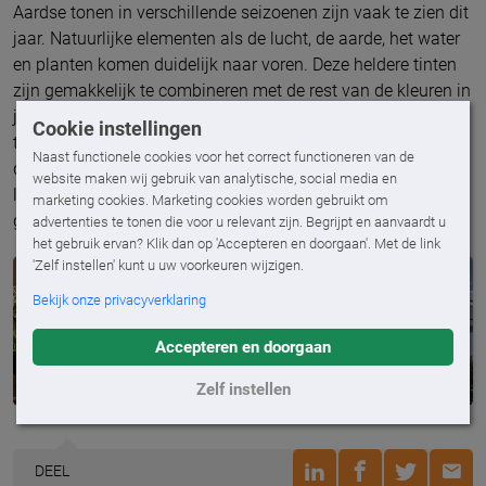
Aardse tonen in verschillende seizoenen zijn vaak te zien dit
jaar. Natuurlijke elementen als de lucht, de aarde, het water
en planten komen duidelijk naar voren. Deze heldere tinten
zijn gemakkelijk te combineren met de rest van de kleuren in
je woning. Je hoeft daarom ook niet al te veel aanpassingen
Cookie instellingen
te doen om je huis een upgrade te geven. De kleuren die bij
Naast functionele cookies voor het correct functioneren van de
deze natuurlijke elementen passen zijn lichtgroen, lichtgrijs,
website maken wij gebruik van analytische, social media en
lichtbruin, wat harder grijs en een roestkleur. Met een klein
marketing cookies. Marketing cookies worden gebruikt om
gebaar maak je een groots effect!
advertenties te tonen die voor u relevant zijn. Begrijpt en aanvaardt u
het gebruik ervan? Klik dan op 'Accepteren en doorgaan'. Met de link
'Zelf instellen' kunt u uw voorkeuren wijzigen.
Bekijk onze privacyverklaring
Accepteren en doorgaan
Zelf instellen
DEEL