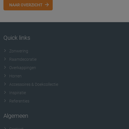
NAAR OVERZICHT
Quick links
Zonwering
Raamdecoratie
Overkappingen
Horren
Accessoires & Doekcollectie
Inspiratie
Referenties
Algemeen
Contact