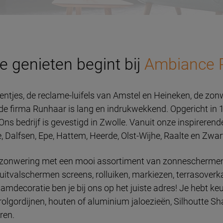
e genieten begint bij
Ambiance 
ntjes, de reclame-luifels van Amstel en Heineken, de zon
an de firma Runhaar is lang en indrukwekkend. Opgericht in
s bedrijf is gevestigd in Zwolle.
Vanuit onze inspireren
, Dalfsen, Epe, Hattem, Heerde, Olst-Wijhe, Raalte en Zwa
 in zonwering met een mooi assortiment van zonneschermen
uitvalschermen screens, rolluiken, markiezen, terrasoverk
decoratie ben je bij ons op het juiste adres! Je hebt keu
rolgordijnen, houten of aluminium jaloezieën, Silhoutte S
ren.