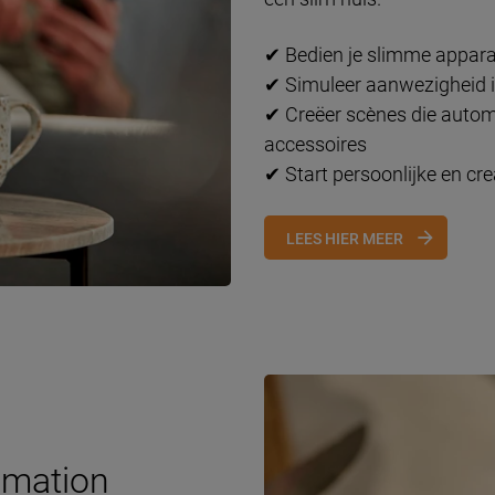
✔
Bedien je slimme appara
✔ Simuleer aanwezigheid i
✔ Creëer scènes die autom
accessoires
✔ Start persoonlijke en cr
LEES HIER MEER
omation