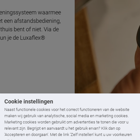
dieningssysteem waarmee
t een afstandsbediening,
huis bent of niet. Via de
un je de Luxaflex®
Cookie instellingen
Naast functionele cookies voor het correct functioneren van de website
maken wij gebruik van analytische, social media en marketing cookies.
Marketing cookies worden gebruikt om advertenties te tonen die voor u
relevant zijn. Begrijpt en aanvaardt u het gebruik ervan? Klik dan op
'Accepteren en doorgaan'. Met de link 'Zelf instellen' kunt u uw voorkeuren