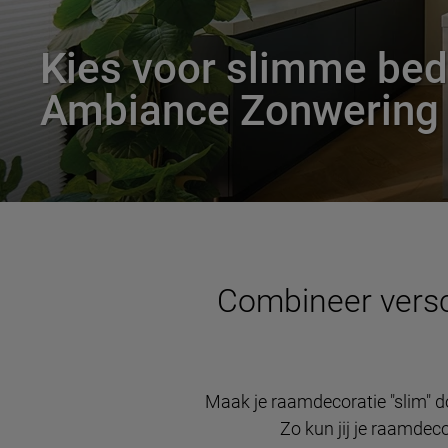
Kies voor slimme bed
Ambiance Zonwering
Combineer versc
Maak je raamdecoratie "slim" 
Zo kun jij je raamdec