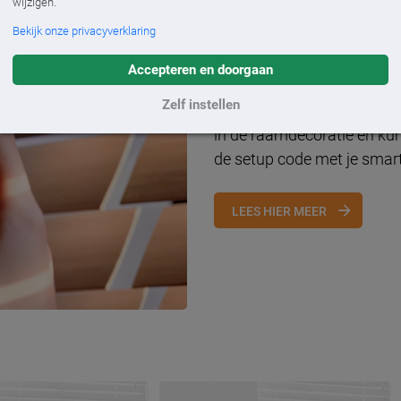
wijzigen.
Motionblinds
Bekijk onze privacyverklaring
Accepteren en doorgaan
Raamdecoratie aangedreven
Zelf instellen
te bedienen. Voor installat
in de raamdecoratie en ku
de setup code met je smart
LEES HIER MEER