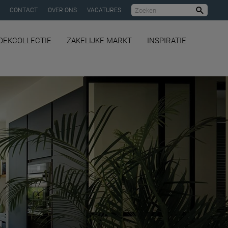
CONTACT
OVER ONS
VACATURES
Zoeke
OEKCOLLECTIE
ZAKELIJKE MARKT
INSPIRATIE