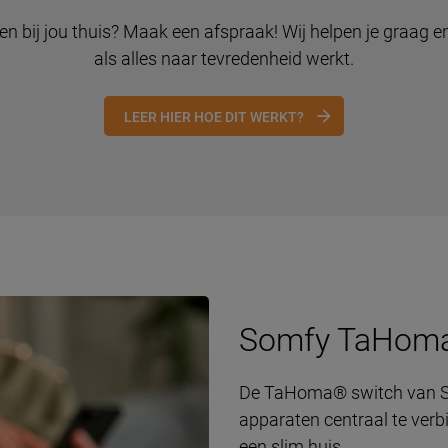
n bij jou thuis? Maak een afspraak! Wij helpen je graag
als alles naar tevredenheid werkt.
LEER HIER HOE DIT WERKT?
Somfy TaHoma
De TaHoma® switch van So
apparaten centraal te verb
een slim huis.