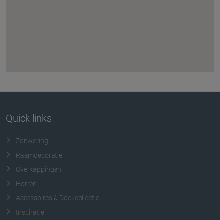
Quick links
Zonwering
Raamdecoratie
Overkappingen
Horren
Accessoires & Doekcollectie
Inspiratie