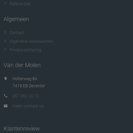
Referenties
Algemeen
Contact
Algemene voorwaarden
Privacyverklaring
Van der Molen
Holterweg 8A
7418 EB Deventer
057 062 20 70
Neem contact op
Klantenreview