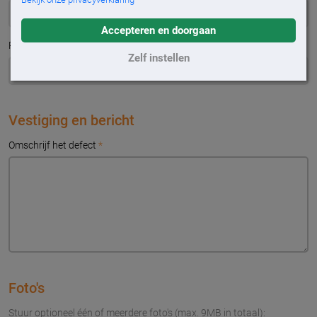
Accepteren en doorgaan
Plaats
*
Zelf instellen
Vestiging en bericht
Omschrijf het defect
*
Foto's
Stuur optioneel één of meerdere foto's (max. 9MB in totaal):