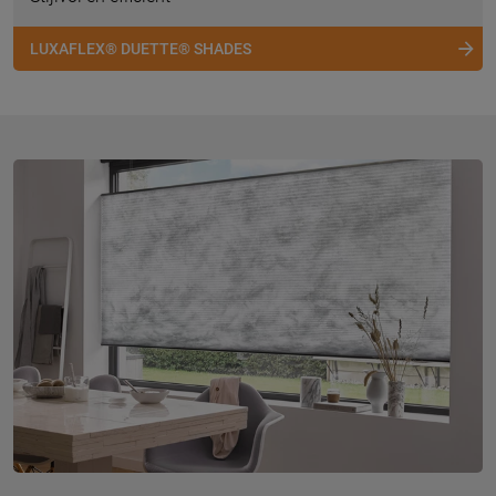
LUXAFLEX® DUETTE® SHADES