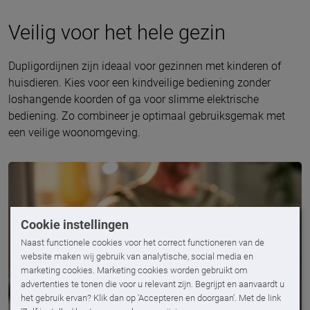
Veilig voor het hele gezin
Dupligordijnen zijn ideaal voor gezinnen met kinderen of
huisdieren. Kies voor een kindveilige bediening zonder
loshangende koorden of ga voor slimme elektrische
bediening. Zo combineer je optimaal gebruiksgemak met
een veilige woonomgeving.
Cookie instellingen
Naast functionele cookies voor het correct functioneren van de
website maken wij gebruik van analytische, social media en
marketing cookies. Marketing cookies worden gebruikt om
advertenties te tonen die voor u relevant zijn. Begrijpt en aanvaardt u
het gebruik ervan? Klik dan op 'Accepteren en doorgaan'. Met de link