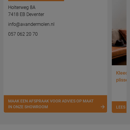
Holterweg 8A
7418 EB Deventer
info@avandermolen.nl
057 062 20 70
Kleed 
plissé
MAAK EEN AFSPRAAK VOOR ADVIES OP MAAT
IN ONZE SHOWROOM
LEES 