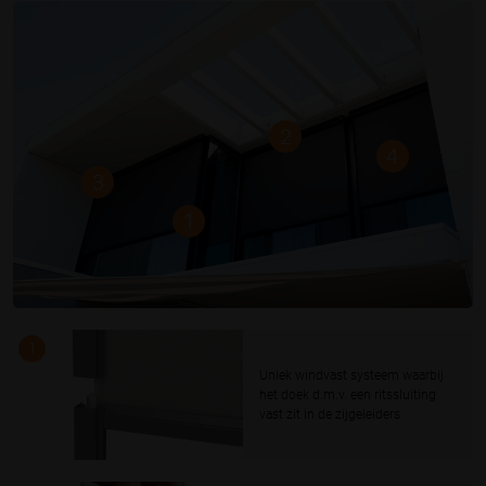
2
4
3
1
1
Uniek windvast systeem waarbij
het doek d.m.v. een ritssluiting
vast zit in de zijgeleiders