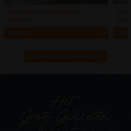
Spelen met zon en belichting met
Zonwer
Ambiance
het nu
LEES MEER
LEES 
BEKIJK HIER NOG MEER INSPIRATIE