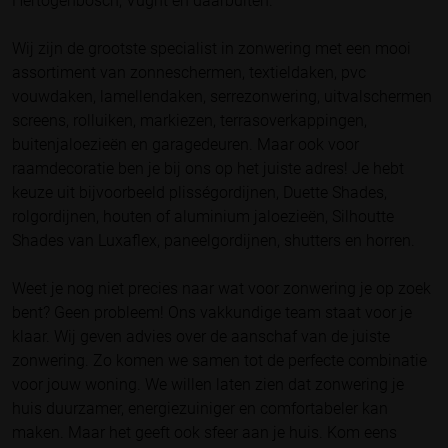
Hertogenbosch, Vught en daarbuiten.
Wij zijn de grootste specialist in zonwering met een mooi
assortiment van zonneschermen, textieldaken, pvc
vouwdaken, lamellendaken, serrezonwering, uitvalschermen
screens, rolluiken, markiezen, terrasoverkappingen,
buitenjaloezieën en garagedeuren. Maar ook voor
raamdecoratie ben je bij ons op het juiste adres! Je hebt
keuze uit bijvoorbeeld plisségordijnen, Duette Shades,
rolgordijnen, houten of aluminium jaloezieën, Silhoutte
Shades van Luxaflex, paneelgordijnen, shutters en horren.
Weet je nog niet precies naar wat voor zonwering je op zoek
bent? Geen probleem! Ons vakkundige team staat voor je
klaar. Wij geven advies over de aanschaf van de juiste
zonwering. Zo komen we samen tot de perfecte combinatie
voor jouw woning. We willen laten zien dat zonwering je
huis duurzamer, energiezuiniger en comfortabeler kan
maken. Maar het geeft ook sfeer aan je huis. Kom eens