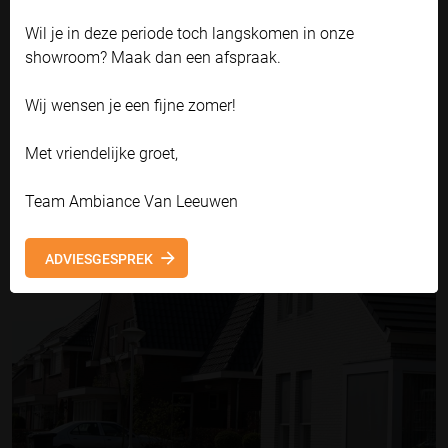
Accepteren en doorgaan
Wil je in deze periode toch langskomen in onze
Zelf instellen
showroom? Maak dan een afspraak.
Ambiance Milano Vento Solar
Een schroefloos screen op zonne-energie
Wij wensen je een fijne zomer!
AMBIANCE MILANO VENTO SOLAR
Met vriendelijke groet,
Team Ambiance Van Leeuwen
ADVIESGESPREK