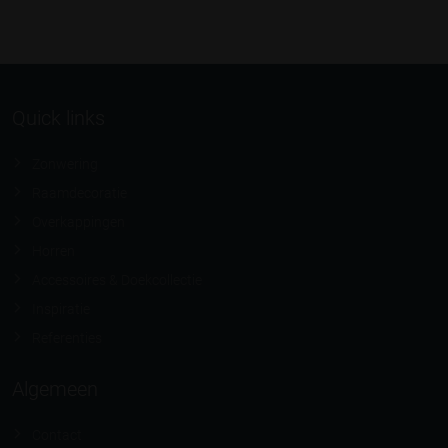
Quick links
Zonwering
Raamdecoratie
Overkappingen
Horren
Accessoires & Doekcollectie
Inspiratie
Referenties
Algemeen
Contact