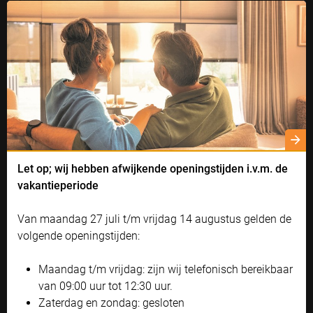
Ambiance Milano Vento
Windvast screen met schroefloze afwerking
AMBIANCE MILANO VENTO
Let op; wij hebben afwijkende openingstijden i.v.m. de
Cookie instellingen
vakantieperiode
Naast functionele cookies voor het correct functioneren van de
website maken wij gebruik van analytische, social media en
Van maandag 27 juli t/m vrijdag 14 augustus gelden de
marketing cookies. Marketing cookies worden gebruikt om
advertenties te tonen die voor u relevant zijn. Begrijpt en aanvaardt u
volgende openingstijden:
het gebruik ervan? Klik dan op 'Accepteren en doorgaan'. Met de link
'Zelf instellen' kunt u uw voorkeuren wijzigen.
Maandag t/m vrijdag: zijn wij telefonisch bereikbaar
Bekijk onze privacyverklaring
van 09:00 uur tot 12:30 uur.
Zaterdag en zondag: gesloten