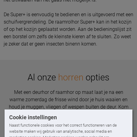
De Super+ is eenvoudig te bedienen en is uitgevoerd met een
schuifvergrendeling. De raamrolhor Super+ kan in het kozijn
of op het kozijn geplaatst worden. Aan de bedieningslijst zit
een borstel om zelfs de kleinste kieren af te sluiten. Zo weet
je zeker dat er geen insecten binenn komen.
Al onze
horren
opties
Met een deurhor of raamhor op maat laat je na een
warme zomerdag de frisse wind door je huis waaien en
houd je muggen, vliegen of wespen buiten de deur. Kom
langs voor advies op maat en ben verzekerd van horren
Cookie instellingen
die past bij jouw huis en stijl.
Naast functionele cookies voor het correct functioneren van de
website maken wij gebruik van analytische, social media en