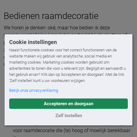
Bedienen raamdecoratie
We horen je denken: oké, maar hoe bedien ik deze
raamdecoratie? Hoe kom ik bijvoorbeeld bij de shutters of
Cookie instellingen
plisségordijnen die hoog in het raam of in de nok van de
zolder zitten? Geen zorgen, daar hebben we ook een
Naast functionele cookies voor het correct functioneren van de
website maken wij gebruik van analytische, social media en
oplossing voor. Je kunt namelijk kiezen uit verschillende
marketing cookies. Marketing cookies worden gebruikt om
manieren om je raamdecoratie te bedienen, zoals:
advertenties te tonen die voor u relevant zijn. Begrijpt en aanvaardt u
het gebruik ervan? Klik dan op 'Accepteren en doorgaan'. Met de link
Elektrische raamdecoratie
. Dit is de meest
'Zelf instellen' kunt u uw voorkeuren wijzigen.
gebruiksvriendelijke optie en de standaard bij
Bekijk onze privacyverklaring
Ambiance. Je opent, sluit of kantelt raamdecoratie en
zonwering met één druk op de knop. Naast een
Accepteren en doorgaan
afstandsbediening kun je ze ook via een app op je
smartphone of tablet bedienen. Zelfs op grote afstand.
Zelf instellen
Handmatig met een bedieningsstok is dé oplossing
voor raamdecoratie die (te) hoog of moeilijk bereikbaar