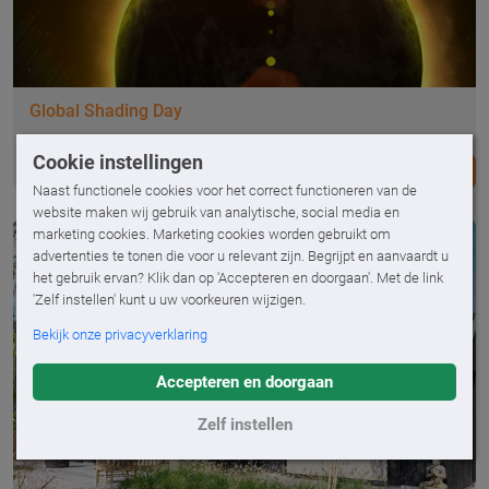
Zo verleng je de levensduur van je zonwering!
Geef je zonwering een tweede leven met
Global Shading Day
herbekleding
Cookie instellingen
Naast functionele cookies voor het correct functioneren van de
website maken wij gebruik van analytische, social media en
marketing cookies. Marketing cookies worden gebruikt om
advertenties te tonen die voor u relevant zijn. Begrijpt en aanvaardt u
het gebruik ervan? Klik dan op 'Accepteren en doorgaan'. Met de link
'Zelf instellen' kunt u uw voorkeuren wijzigen.
Bekijk onze privacyverklaring
Accepteren en doorgaan
Zelf instellen