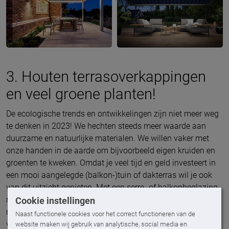
3. Houten terrasoverkappingen
en veel groene planten!
De ecologische trends en ontwikkelingen zijn niet meer weg
te denken in 2023! We hechten steeds meer waarde aan
duurzame en natuurlijke materialen. We willen vaker met
onze handen in de aarde om bijvoorbeeld eigen kruiden en
groenten te kweken. Omdat je veel tijd en geld investeert in
een mooi aangelegde (balkon-)tuin of dakterras wil je ook
van dit uitzicht genieten. Met een serre- of balkonbeglazing
maak je een perfecte tuinkamer. Met houten
Cookie instellingen
moestuinbakken en de keuze voor een houten pergola
Naast functionele cookies voor het correct functioneren van de
voldoe je helemaal aan de derde en laatste trend van dit
website maken wij gebruik van analytische, social media en