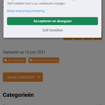
eigen land tot een succes te maken. Wil je meer informatie
'Zelf instellen' kunt u uw voorkeuren wijzigen.
over de meest geschikte zonwering voor jouw terras? Neem
Bekijk onze privacyverklaring
gerust contact met ons
op of kom eens
langs in een van
onze showrooms
. Onze specialisten helpen je graag verder!
Accepteren en doorgaan
Zelf instellen
DEEL
Geplaatst op 10 juni 2021
Buitenleven
Buitenzonwering
NAAR OVERZICHT
Categorieën