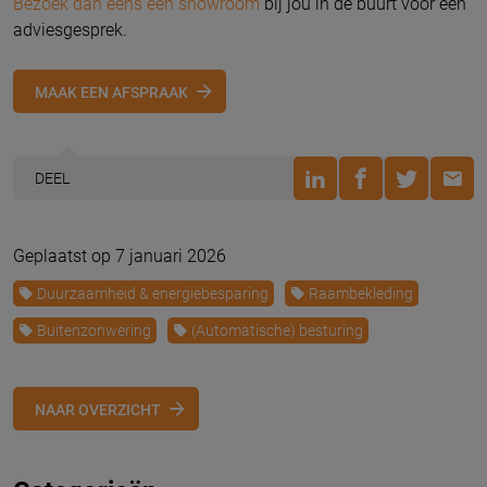
Bezoek dan eens een showroom
bij jou in de buurt voor een
adviesgesprek.
MAAK EEN AFSPRAAK
DEEL
Geplaatst op 7 januari 2026
Duurzaamheid & energiebesparing
Raambekleding
Buitenzonwering
(Automatische) besturing
NAAR OVERZICHT