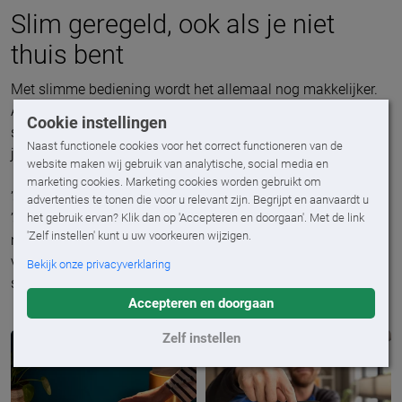
Slim geregeld, ook als je niet
thuis bent
Met slimme bediening wordt het allemaal nog makkelijker.
Automatische zonwering, bijvoorbeeld via een smart-home
Cookie instellingen
systeem zoals
Somfy TaHoma
, opent en sluit precies op het
Naast functionele cookies voor het correct functioneren van de
juiste moment.
website maken wij gebruik van analytische, social media en
marketing cookies. Marketing cookies worden gebruikt om
’s Ochtends open om het daglicht en de zon binnen te laten,
advertenties te tonen die voor u relevant zijn. Begrijpt en aanvaardt u
’s avonds dicht om de warmte vast te houden. Zelfs als je
het gebruik ervan? Klik dan op 'Accepteren en doorgaan'. Met de link
'Zelf instellen' kunt u uw voorkeuren wijzigen.
niet thuis bent. Zo haal je het maximale uit zonnewarmte en
verwarm je je huis zonder gas en stroom, simpelweg door
Bekijk onze privacyverklaring
slimmer om te gaan met wat er al is.
Accepteren en doorgaan
Zelf instellen