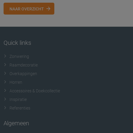
NAAR OVERZICHT
Quick links
Zonwering
Raamdecoratie
Overkappingen
Horren
Accessoires & Doekcollectie
Inspiratie
Referenties
Algemeen