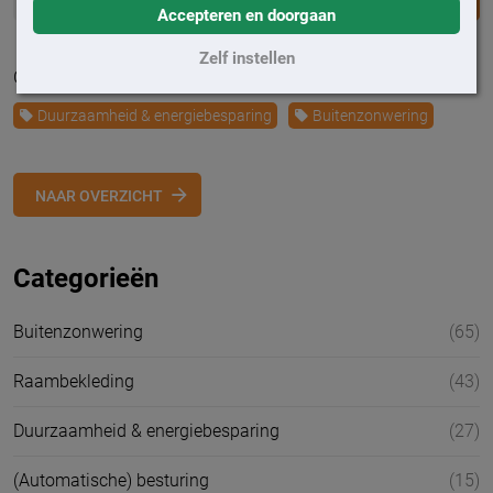
Accepteren en doorgaan
Zelf instellen
Geplaatst op 19 april 2021
Duurzaamheid & energiebesparing
Buitenzonwering
NAAR OVERZICHT
Categorieën
Buitenzonwering
(65)
Raambekleding
(43)
Duurzaamheid & energiebesparing
(27)
(Automatische) besturing
(15)