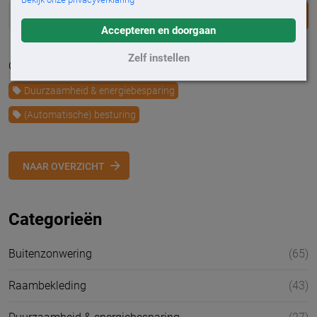
DEEL
Accepteren en doorgaan
Zelf instellen
Geplaatst op 29 september 2022
Duurzaamheid & energiebesparing
(Automatische) besturing
NAAR OVERZICHT
Categorieën
Buitenzonwering
(65)
Raambekleding
(43)