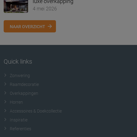
luxe overkapping
4 mei 2026
NAAR OVERZICHT
Quick links
Zonwering
Raamdecoratie
Overkappingen
Horren
Accessoires & Doekcollectie
Inspiratie
Referenties