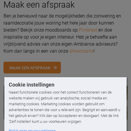
Maak een afspraak
Ben je benieuwd naar de mogelijkheden die zonwering en
raamdecoratie jouw woning het hele jaar door kunnen
bieden? Bekijk onze moodboards op
Pinterest
en doe
inspiratie op voor je eigen interieur. Heb je behoefte aan
vrijblijvend advies van onze eigen Ambiance adviseurs?
Kom dan langs in een van onze
showrooms
!
MAAK EEN AFSPRAAK
Cookie instellingen
Naast functionele cookies voor het correct functioneren van de
website maken wij gebruik van analytische, social media en
marketing cookies. Marketing cookies worden gebruikt om
advertenties te tonen die voor u relevant zijn. Begrijpt en aanvaardt u
het gebruik ervan? Klik dan op 'Accepteren en doorgaan'. Met de link
'Zelf instellen' kunt u uw voorkeuren wijzigen.
Bekijk onze privacyverklaring