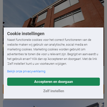
Cookie instellingen
Naast functionele cookies voor het correct functioneren van de
website maken wij gebruik van analytische, social media en
marketing cookies. Marketing cookies worden gebruikt om
advertenties te tonen die voor u relevant zijn. Begrijpt en aanvaardt u
het gebruik ervan? Klik dan op 'Accepteren en doorgaan'. Met de link
'Zelf instellen' kunt u uw voorkeuren wijzigen.
Bekijk onze privacyverklaring
Ambiance Siena XL
Screen voor zeer grote oppervlaktes
Accepteren en doorgaan
AMBIANCE SIENA XL
Zelf instellen