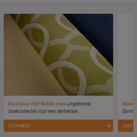
Kies jouw stijl! Bekijk onze
uitgebreide
Klaar 
doekcollectie voor een textieldak
Somfy 
LEES MEER
LEES 