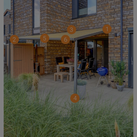
1
3
5
2
6
4