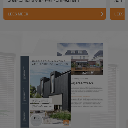
doekcollectie voor een zonnescherm
Somfy 
LEES MEER
LEES 