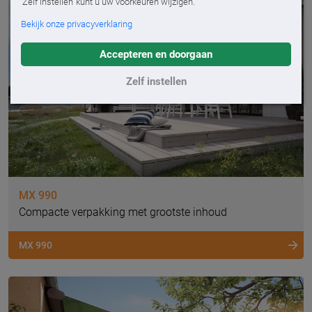
'Zelf instellen' kunt u uw voorkeuren wijzigen.
Bekijk onze privacyverklaring
Accepteren en doorgaan
Zelf instellen
MX 990
Compacte verpakking met grootste inhoud
MX 990