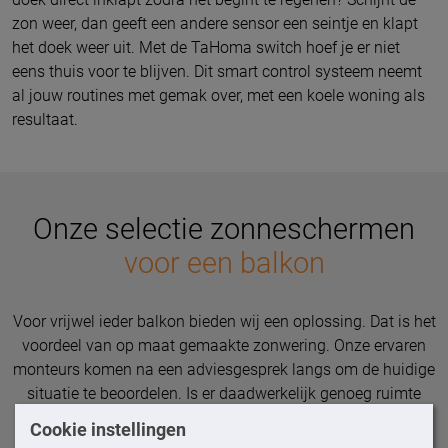
zon weer, dan geeft een andere sensor een seintje en klapt
het doek weer uit. Met de TaHoma switch hoef je er niet
eens thuis voor te blijven. Dit smart control systeem neemt
al jouw routines met gemak over, met een koele woning als
resultaat.
Onze selectie zonneschermen
voor een balkon
Voor vrijwel ieder balkon bieden wij een oplossing. Dat is het
voordeel van op maat gemaakte zonwering. Onze ervaren
monteurs komen na een adviesgesprek langs om de huidige
situatie te beoordelen. Is er daadwerkelijk genoeg ruimte
voor een luifel zonder steunen? Komt de plafondmontage
Cookie instellingen
goed tot zijn recht? De
Ambiance Sunline
is ideaal om te