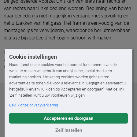
De geplisseerde Voorzet Unit kan van links naar rechts en
van rechts naar links bediend worden. Bediening van boven
naar beneden is niet mogelijk in verband met vervuiling en
het uitzakken van het gaas. Het frame is eenvoudig van de
montageclips te verwijderen, waardoor de hor uitneembaar
is als je bijvoorbeeld het kozijn schoon wilt maken.
Heb je een grote raampartij (breder dan 1,2 meter)? Kies dan
Cookie instellingen
van de Raamhor Plissé Voorzet Unit Dubbel. Goed voor
Naast functionele cookies voor het correct functioneren van de
ramen tot wel 2,4 meter breed.
website maken wij gebruik van analytische, social media en
marketing cookies. Marketing cookies worden gebruikt om
advertenties te tonen die voor u relevant zijn. Begrijpt en aanvaardt u
het gebruik ervan? Klik dan op 'Accepteren en doorgaan'. Met de link
'Zelf instellen' kunt u uw voorkeuren wijzigen.
Al onze
horren
opties
Bekijk onze privacyverklaring
Met een deurhor of raamhor op maat laat je na een
Accepteren en doorgaan
warme zomerdag de frisse wind door je huis waaien en
houd je muggen, vliegen of wespen buiten de deur. Kom
Zelf instellen