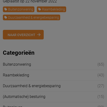
Geplaatst op 22 november 2022
Buitenzonwering
Raambekleding
Duurzaamheid & energiebesparing
NAAR OVERZICHT
Categorieën
Buitenzonwering
(65)
Raambekleding
(43)
Duurzaamheid & energiebesparing
(27)
(Automatische) besturing
(15)