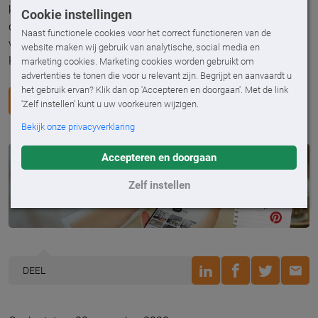
kunnen bieden? Bekijk onze moodboards op
Pinterest
en
Cookie instellingen
doe inspiratie op voor je eigen interieur. Heb je behoefte aan
Naast functionele cookies voor het correct functioneren van de
vrijblijvend advies van onze eigen Ambiance adviseurs?
website maken wij gebruik van analytische, social media en
Kom dan langs in een van onze
showrooms
!
marketing cookies. Marketing cookies worden gebruikt om
advertenties te tonen die voor u relevant zijn. Begrijpt en aanvaardt u
het gebruik ervan? Klik dan op 'Accepteren en doorgaan'. Met de link
MAAK EEN AFSPRAAK
'Zelf instellen' kunt u uw voorkeuren wijzigen.
Bekijk onze privacyverklaring
Accepteren en doorgaan
Zelf instellen
DEEL