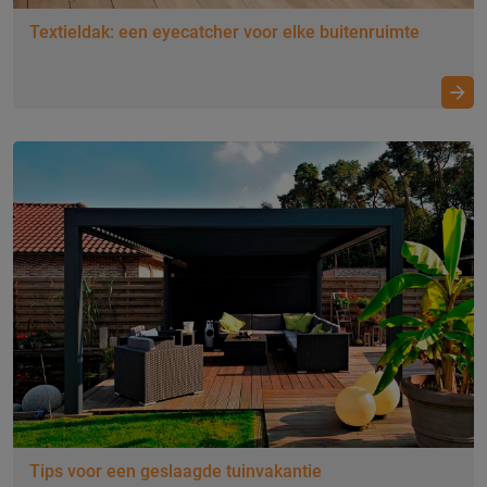
Textieldak: een eyecatcher voor elke buitenruimte
Duurzaam wonen met een comfortabel
Tips voor een geslaagde tuinvakantie