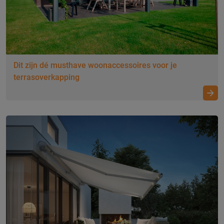
Wat je moet weten over screens!
Dit zijn dé musthave woonaccessoires voor je
Kies het perfecte screen
terrasoverkapping