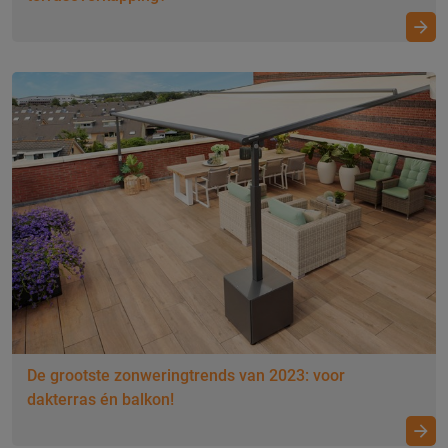
De grootste zonweringtrends van 2023: voor
dakterras én balkon!