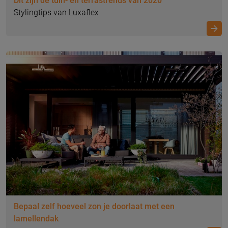
Dit zijn de tuin- en terrastrends van 2020
Stylingtips van Luxaflex
Kies het juiste zonnescherm
Bepaal zelf hoeveel zon je doorlaat met een
Tip van onze specialist
lamellendak