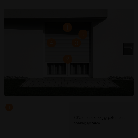
1
5
3
4
2
1
30% stiller dankzij gepatenteerd
ophangsysteem