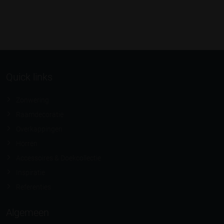
Quick links
Zonwering
Raamdecoratie
Overkappingen
Horren
Accessoires & Doekcollectie
Inspiratie
Referenties
Algemeen