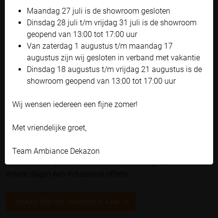
'Zelf instellen' kunt u uw voorkeuren wijzigen.
Maandag 27 juli is de showroom gesloten
Bekijk onze privacyverklaring
Dinsdag 28 juli t/m vrijdag 31 juli is de showroom
geopend van 13:00 tot 17:00 uur
Accepteren en doorgaan
Van zaterdag 1 augustus t/m maandag 17
Zelf instellen
augustus zijn wij gesloten in verband met vakantie
Dinsdag 18 augustus t/m vrijdag 21 augustus is de
showroom geopend van 13:00 tot 17:00 uur
Wij wensen iedereen een fijne zomer!
Vraag eenvoudig een
prijsindicatie aan
Met vriendelijke groet,
Laat ons weten wat je wensen zijn voor de zonwering en
Team Ambiance Dekazon
welke afmetingen daarbij horen. Je ontvangt dan binnen
enkele dagen een indicatieve offerte.
VRAAG EEN PRIJSINDICATIE AAN