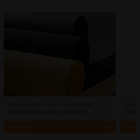
Kies jouw stijl! Bekijk onze
uitgebreide
Klaar 
doekcollectie voor een uitvalscherm
Somfy 
LEES MEER
LEES 