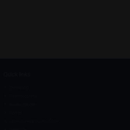
Quick links
Zonwering
Raamdecoratie
Overkappingen
Horren
Accessoires & Doekcollectie
Inspiratie