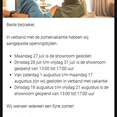
Cookie instellingen
Beste bezoeker,
Naast functionele cookies voor het correct functioneren van de
website maken wij gebruik van analytische, social media en
marketing cookies. Marketing cookies worden gebruikt om
In verband met de zomervakantie hebben wij
advertenties te tonen die voor u relevant zijn. Begrijpt en aanvaardt u
aangepaste openingstijden:
het gebruik ervan? Klik dan op 'Accepteren en doorgaan'. Met de link
'Zelf instellen' kunt u uw voorkeuren wijzigen.
Maandag 27 juli is de showroom gesloten
Bekijk onze privacyverklaring
Ambiance Proline
Dinsdag 28 juli t/m vrijdag 31 juli is de showroom
Compact design met discusvorm en schroefloze
geopend van 13:00 tot 17:00 uur
Accepteren en doorgaan
afwerking
Van zaterdag 1 augustus t/m maandag 17
Zelf instellen
augustus zijn wij gesloten in verband met vakantie
AMBIANCE PROLINE
Dinsdag 18 augustus t/m vrijdag 21 augustus is de
showroom geopend van 13:00 tot 17:00 uur
Wij wensen iedereen een fijne zomer!