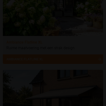
Ambiance Flatline XL
Ruime maatvoering met een strak design
AMBIANCE FLATLINE XL