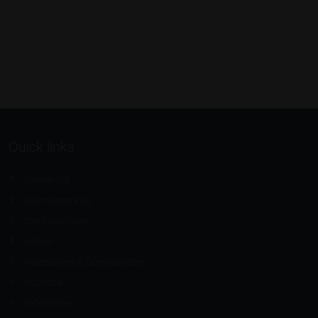
Quick links
Zonwering
Raamdecoratie
Overkappingen
Horren
Accessoires & Doekcollectie
Inspiratie
Referenties