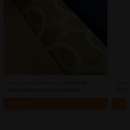
Kies jouw stijl! Bekijk onze
uitgebreide
Klaar 
doekcollectie voor een zonnescherm
Somfy 
LEES MEER
LEES 