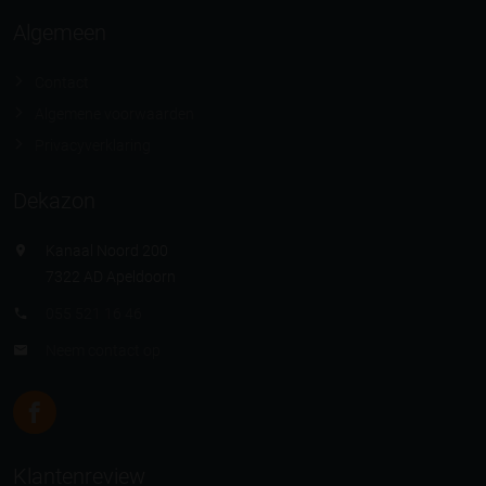
Algemeen
Contact
Algemene voorwaarden
Privacyverklaring
Dekazon
Kanaal Noord 200
7322 AD Apeldoorn
055 521 16 46
Neem contact op
Klantenreview