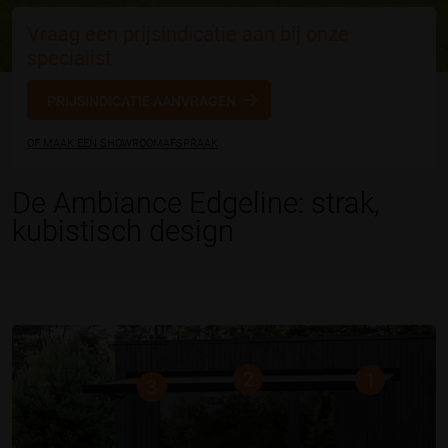
Vraag een prijsindicatie aan bij onze
specialist
PRIJSINDICATIE AANVRAGEN
OF MAAK EEN SHOWROOMAFSPRAAK
De Ambiance Edgeline: strak,
kubistisch design
2
1
3