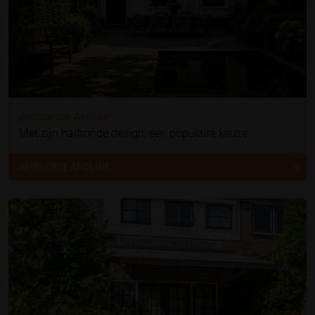
Ambiance Arcline
Met zijn halfronde design, een populaire keuze.
AMBIANCE ARCLINE