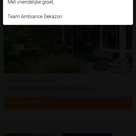
Met vriendelijke groet,
Team Ambiance Dekazon
Ambiance Proline XL
Ruime maatvoering met compact design
AMBIANCE PROLINE XL