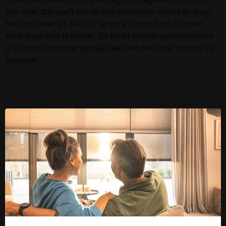
zon weer, dan geeft een andere sensor een seintje en klapt
het doek weer uit. Met de TaHoma switch hoef je er niet
eens thuis voor te blijven. Dit smart control systeem neemt
al jouw routines met gemak over, met een koele woning als
resultaat.
Onze selectie zonneschermen
voor een balkon
Voor vrijwel ieder balkon bieden wij een oplossing. Dat is het
voordeel van op maat gemaakte zonwering. Onze ervaren
monteurs komen na een adviesgesprek langs om de huidige
situatie te beoordelen. Is er daadwerkelijk genoeg ruimte
voor een luifel zonder steunen? Komt de plafondmontage
Cookie instellingen
goed tot zijn recht? De
Ambiance Sunline
is ideaal om te