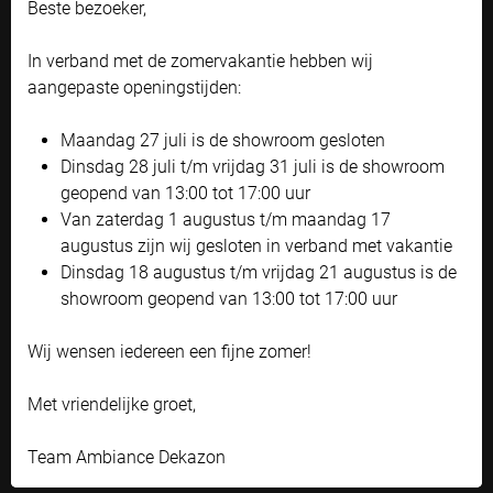
Beste bezoeker,
Naast functionele cookies voor het correct functioneren van de
plaatsen bij grotere breedtes of zwakkere muren door de
website maken wij gebruik van analytische, social media en
variabel te plaatsen montageconsoles. Opgerold vallen de
marketing cookies. Marketing cookies worden gebruikt om
In verband met de zomervakantie hebben wij
zonneschermen bijna niet op, alleen de kast (die door jaren
advertenties te tonen die voor u relevant zijn. Begrijpt en aanvaardt u
aangepaste openingstijden:
het gebruik ervan? Klik dan op 'Accepteren en doorgaan'. Met de link
van innovatie steeds compacter wordt) blijft zichtbaar.
'Zelf instellen' kunt u uw voorkeuren wijzigen.
Maandag 27 juli is de showroom gesloten
De
Ambiance Proline
heeft weinig montageoppervlak nodig,
Bekijk onze privacyverklaring
Dinsdag 28 juli t/m vrijdag 31 juli is de showroom
ideaal voor op smalle balkons. Past dit moderne ontwerp
geopend van 13:00 tot 17:00 uur
Accepteren en doorgaan
goed bij jouw woning, maar mag het wel wat groter? De
XL
Van zaterdag 1 augustus t/m maandag 17
variant
van de Proline is gekoppeld uitvoerbaar tot 12 meter
Zelf instellen
augustus zijn wij gesloten in verband met vakantie
breed met een uitval tot 4 meter.
Dinsdag 18 augustus t/m vrijdag 21 augustus is de
showroom geopend van 13:00 tot 17:00 uur
Voor balkons op het zuiden is het
Ambiance Smartline
zonnescherm de beste keuze dankzij de hellingshoek tot 90
Wij wensen iedereen een fijne zomer!
graden. Mocht je er echt niet uitkomen met onze selectie
aan zonneschermen, dan is een stabiel
textieldak of pergola
Met vriendelijke groet,
ook nog een optie om jouw balkon deels of compleet te
overkappen.
Team Ambiance Dekazon