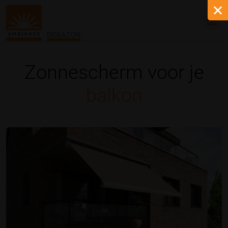
DEKAZON
Zonnescherm voor je
balkon