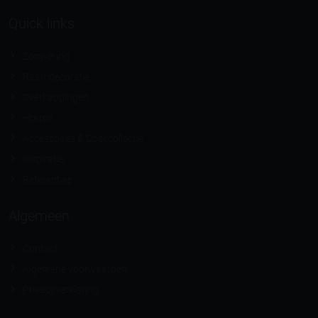
Quick links
Zonwering
Raamdecoratie
Overkappingen
Horren
Accessoires & Doekcollectie
Inspiratie
Referenties
Algemeen
Contact
Algemene voorwaarden
Privacyverklaring