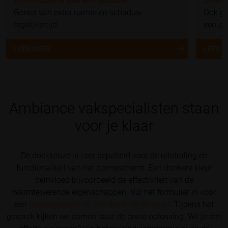
Zonnescherm aan een uitbouw.
Zonne
Geniet van extra ruimte en schaduw
Ook gr
tegelijkertijd.
een z
LEES MEER
LEES 
Ambiance vakspecialisten staan
voor je klaar
De doekkeuze is zeer bepalend voor de uitstraling en
functionaliteit van het zonnescherm. Een donkere kleur
beïnvloed bijvoorbeeld de effectiviteit van de
warmtewerende eigenschappen. Vul het formulier in voor
een
adviesgesprek bij een dealer in de buurt
. Tijdens het
gesprek kijken we samen naar de beste oplossing. Wil je een