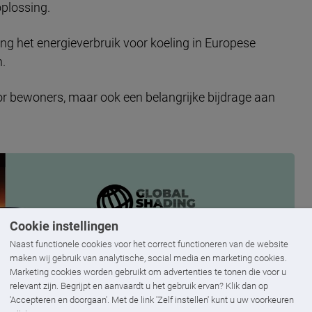
plossing.
ng het energieverbruik voor koeling in Europese
.
or bewoners, maar ook een belangrijke bijdrage aan
Cookie instellingen
Naast functionele cookies voor het correct functioneren van de website
maken wij gebruik van analytische, social media en marketing cookies.
Marketing cookies worden gebruikt om advertenties te tonen die voor u
relevant zijn. Begrijpt en aanvaardt u het gebruik ervan? Klik dan op
'Accepteren en doorgaan'. Met de link 'Zelf instellen' kunt u uw voorkeuren