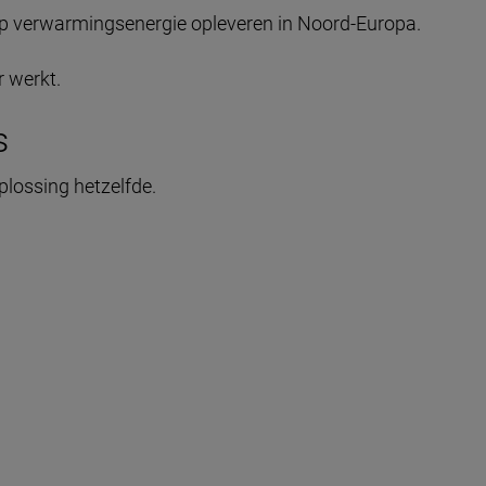
op verwarmingsenergie opleveren in Noord-Europa.
r werkt.
s
plossing hetzelfde.