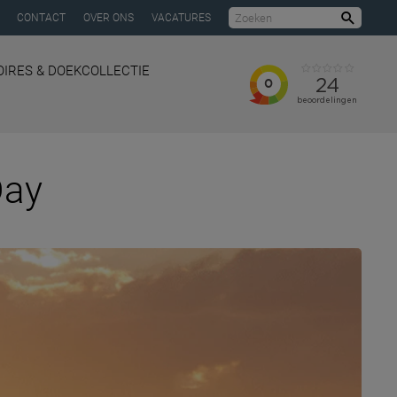
CONTACT
OVER ONS
VACATURES
Zoeke
IRES & DOEKCOLLECTIE
Day