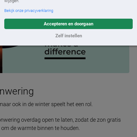
wijzigen.
Bekijk onze privacyverklaring
Accepteren en doorgaan
Zelf instellen
onwering
r ook in de winter speelt het een rol.
onwering overdag open te laten, zodat de zon gratis
s om de warmte binnen te houden.