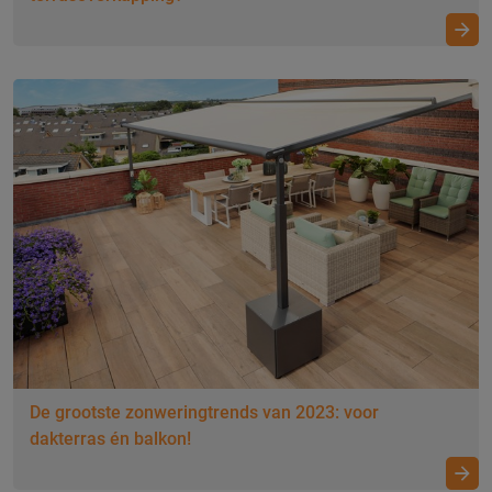
De grootste zonweringtrends van 2023: voor
dakterras én balkon!