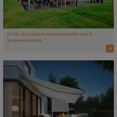
Wat je moet weten over screens!
Dit zijn dé musthave woonaccessoires voor je
Kies het perfecte screen
terrasoverkapping