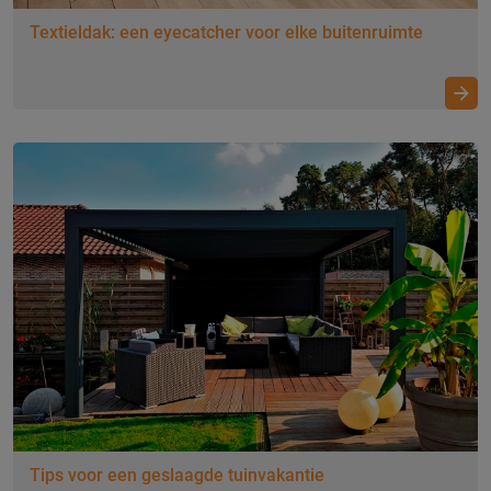
Textieldak: een eyecatcher voor elke buitenruimte
Duurzaam wonen met een comfortabel
Tips voor een geslaagde tuinvakantie