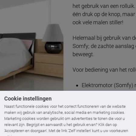
het gebruik van een rolluik.
één druk op de knop, maar
ook vele malen stiller!
Helemaal bij gebruik van de
Somfy; de zachte aanslag en
beweegt.
Voor bediening van het rol
Elektromotor (Somfy) 
tablet)
Cookie instellingen
Elektromotor (Somfy)
Naast functionele cookies voor het correct functioneren van de website
Band, bandvertraging
maken wij gebruik van analytische, social media en marketing cookies.
Marketing cookies worden gebruikt om advertenties te tonen die voor u
Ook volledig automatische 
relevant zijn. Begrijpt en aanvaardt u het gebruik ervan? Klik dan op
'Accepteren en doorgaan'. Met de link 'Zelf instellen' kunt u uw voorkeuren
mogelijk!