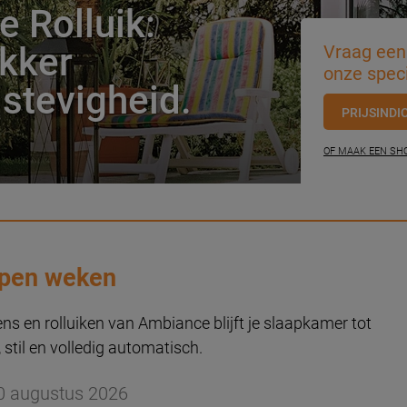
 Rolluik:
kker
Vraag een 
onze speci
stevigheid.
PRIJSINDI
OF MAAK EEN S
apen weken
ns en rolluiken van Ambiance blijft je slaapkamer tot
 stil en volledig automatisch.
0 augustus 2026