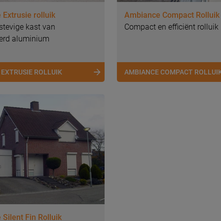
Extrusie rolluik
Ambiance Compact Rolluik
stevige kast van
Compact en efficiënt rolluik
erd aluminium
 EXTRUSIE ROLLUIK
AMBIANCE COMPACT ROLLUI
Silent Fin Rolluik