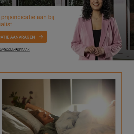
prijsindicatie aan bij
alist
CATIE AANVRAGEN
HOWROOMAFSPRAAK