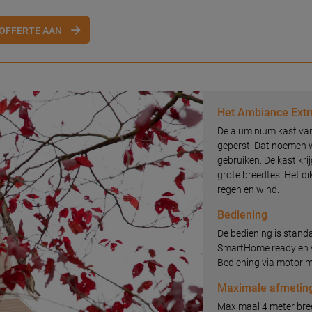
OFFERTE AAN
Het Ambiance Extru
De aluminium kast van
geperst. Dat noemen w
gebruiken. De kast kr
grote breedtes. Het d
regen en wind.
Bediening
De bediening is stand
SmartHome ready en v
Bediening via motor m
Maximale afmetin
Maximaal 4 meter bre