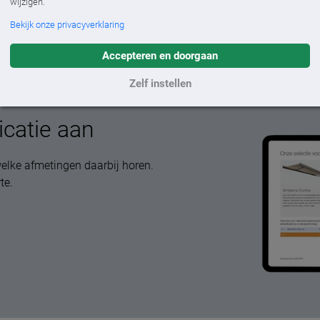
wijzigen.
Bekijk onze privacyverklaring
Accepteren en doorgaan
Zelf instellen
icatie aan
elke afmetingen daarbij horen.
te.