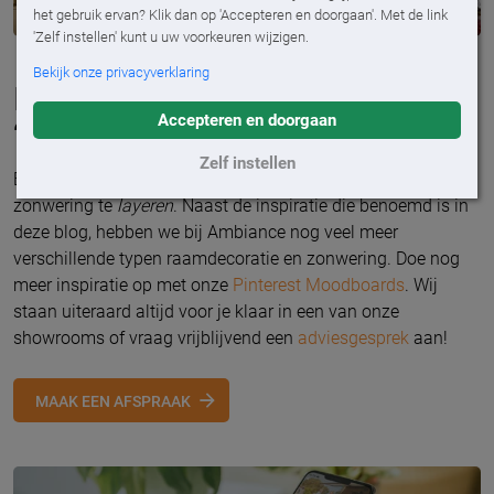
het gebruik ervan? Klik dan op 'Accepteren en doorgaan'. Met de link
'Zelf instellen' kunt u uw voorkeuren wijzigen.
Bekijk onze privacyverklaring
Doe nog meer inspiratie op voor
Accepteren en doorgaan
‘layering’ bij jou thuis
Zelf instellen
Er is genoeg inspiratie om je raamdecoratie met je
zonwering te
layeren
. Naast de inspiratie die benoemd is in
deze blog, hebben we bij Ambiance nog veel meer
verschillende typen raamdecoratie en zonwering. Doe nog
meer inspiratie op met onze
Pinterest Moodboards
. Wij
staan uiteraard altijd voor je klaar in een van onze
showrooms of vraag vrijblijvend een
adviesgesprek
aan!
MAAK EEN AFSPRAAK