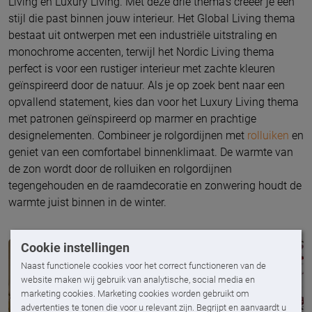
Living en Luxury Living. Met deze drie thema’s creëer je een
stijl die past binnen jouw interieur. Het Global Living thema
bestaat uit ontwerpen met een industriële uitstraling en
monochrome accenten, terwijl het Nordic Living thema
perfect is voor een rustiger interieur met zachte kleuren
geïnspireerd door de natuur. Als je op zoek bent naar een
opvallend statement, kies dan voor het Luxury Living thema
met patronen geïnspireerd op marmer en prachtige
designelementen. Combineer je rolgordijnen met
rolluiken
en
geniet van een comfortabel binnenklimaat. De warmte van
de zon wordt door de rolluiken en rolgordijnen
tegengehouden en de raamdecoratie en zonwering houdt de
warmte juist binnen in de winter.
Cookie instellingen
Naast functionele cookies voor het correct functioneren van de
website maken wij gebruik van analytische, social media en
marketing cookies. Marketing cookies worden gebruikt om
advertenties te tonen die voor u relevant zijn. Begrijpt en aanvaardt u