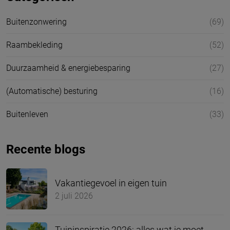
Buitenzonwering
(69)
Raambekleding
(52)
Duurzaamheid & energiebesparing
(27)
(Automatische) besturing
(16)
Buitenleven
(33)
Recente blogs
Vakantiegevoel in eigen tuin
2 juli 2026
Tuininspiratie 2026: alles wat je moet