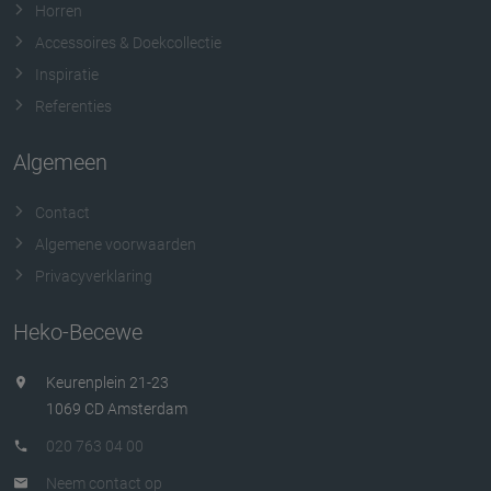
Horren
Accessoires & Doekcollectie
Inspiratie
Referenties
Duette Shades: de stijlvolle en duurzame
raambekleding van Luxaflex
Algemeen
Contact
Algemene voorwaarden
Privacyverklaring
Heko-Becewe
Keurenplein 21-23
1069 CD Amsterdam
020 763 04 00
Neem contact op