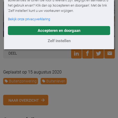
advertenties te tonen die voor u relevant zijn. Begrijpt en aanvaardt u
het gebruik ervan? Klik dan op 'Accepteren en doorgaan'. Met de link
'Zelf instellen' kunt u uw voorkeuren wijzigen.
Bekijk onze privacyverklaring
Accepteren en doorgaan
Zelf instellen
DEEL
Geplaatst op 15 augustus 2020
Buitenzonwering
Buitenleven
NAAR OVERZICHT