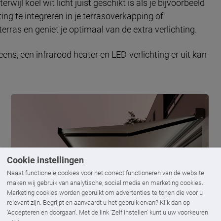
wijl koel wit licht juist geschikt is als je bijvoorbeeld
ting te integreren in je terrasoverkapping of
rras en geniet je optimaal van de extra verlichting.
ns, een infrarood heater en LED-verlichting er uit kan
Cookie instellingen
Naast functionele cookies voor het correct functioneren van de website
maken wij gebruik van analytische, social media en marketing cookies.
Marketing cookies worden gebruikt om advertenties te tonen die voor u
relevant zijn. Begrijpt en aanvaardt u het gebruik ervan? Klik dan op
'Accepteren en doorgaan'. Met de link 'Zelf instellen' kunt u uw voorkeuren