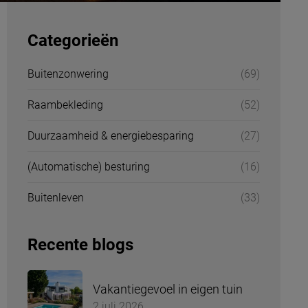
Categorieën
Buitenzonwering
(69)
Raambekleding
(52)
Duurzaamheid & energiebesparing
(27)
(Automatische) besturing
(16)
Buitenleven
(33)
Recente blogs
Vakantiegevoel in eigen tuin
2 juli 2026