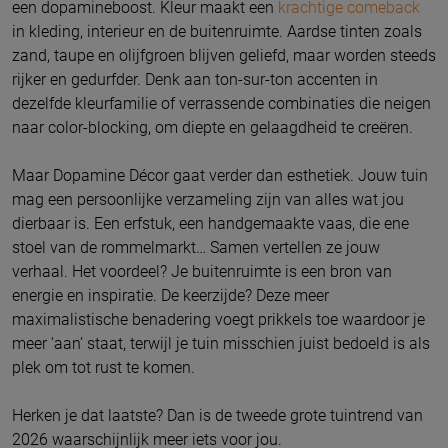
een dopamineboost. Kleur maakt een
krachtige comeback
in kleding, interieur en de buitenruimte. Aardse tinten zoals
zand, taupe en olijfgroen blijven geliefd, maar worden steeds
rijker en gedurfder. Denk aan ton-sur-ton accenten in
dezelfde kleurfamilie of verrassende combinaties die neigen
naar color-blocking, om diepte en gelaagdheid te creëren.
Maar Dopamine Décor gaat verder dan esthetiek. Jouw tuin
mag een persoonlijke verzameling zijn van alles wat jou
dierbaar is. Een erfstuk, een handgemaakte vaas, die ene
stoel van de rommelmarkt… Samen vertellen ze jouw
verhaal. Het voordeel? Je buitenruimte is een bron van
energie en inspiratie. De keerzijde? Deze meer
maximalistische benadering voegt prikkels toe waardoor je
meer ‘aan’ staat, terwijl je tuin misschien juist bedoeld is als
plek om tot rust te komen.
Herken je dat laatste? Dan is de tweede grote tuintrend van
2026 waarschijnlijk meer iets voor jou.