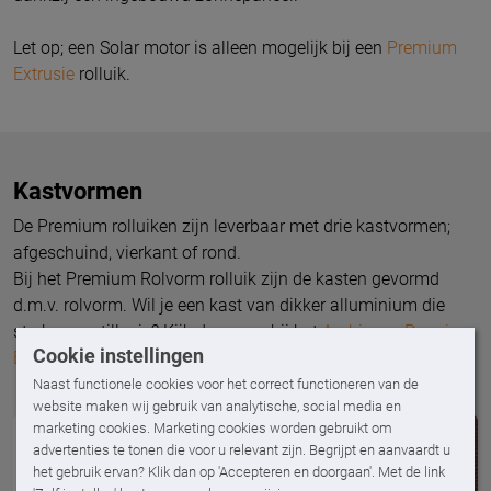
Let op; een Solar motor is alleen mogelijk bij een
Premium
Extrusie
rolluik.
Kastvormen
De Premium rolluiken zijn leverbaar met drie kastvormen;
afgeschuind, vierkant of rond.
Bij het Premium Rolvorm rolluik zijn de kasten gevormd
d.m.v. rolvorm. Wil je een kast van dikker alluminium die
sterker en stiller is? Kijk dan eens bij het
Ambiance Premium
Cookie instellingen
Extrusie rolluik
.
Naast functionele cookies voor het correct functioneren van de
website maken wij gebruik van analytische, social media en
marketing cookies. Marketing cookies worden gebruikt om
advertenties te tonen die voor u relevant zijn. Begrijpt en aanvaardt u
het gebruik ervan? Klik dan op 'Accepteren en doorgaan'. Met de link