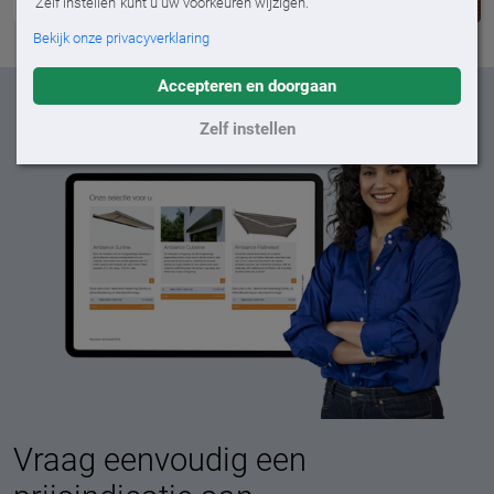
'Zelf instellen' kunt u uw voorkeuren wijzigen.
Bekijk onze privacyverklaring
Accepteren en doorgaan
Zelf instellen
Vraag eenvoudig een