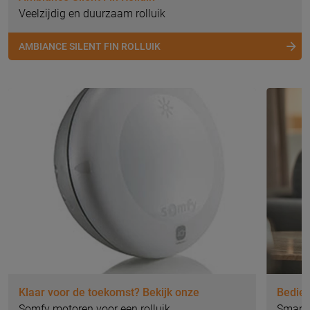
Veelzijdig en duurzaam rolluik
AMBIANCE SILENT FIN ROLLUIK
Klaar voor de toekomst? Bekijk onze
Bedien
Somfy motoren voor een rolluik
Smart